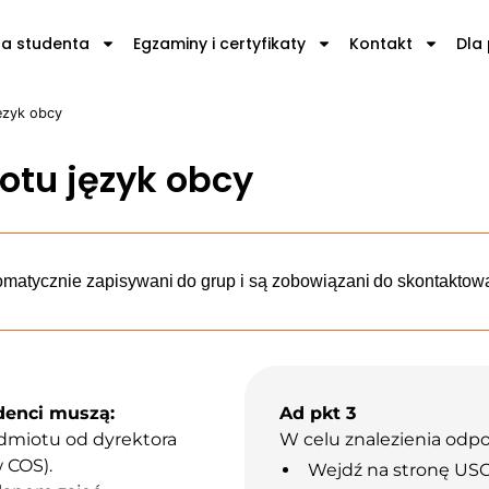
la studenta
Egzaminy i certyfikaty
Kontakt
Dla
ęzyk obcy
otu język obcy
omatycznie zapisywani do grup i są zobowiązani do
skontaktowa
udenci muszą:
Ad pkt 3
dmiotu od dyrektora
W celu znalezienia odpo
 COS).
Wejdź na stronę US