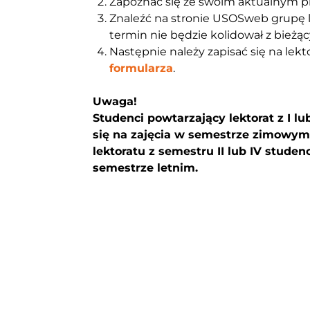
Zapoznać się ze swoim aktualnym p
Znaleźć na stronie USOSweb grupę l
termin nie będzie kolidował z bieżą
Następnie należy zapisać się na lekto
formularza
.
Uwaga!
Studenci powtarzający
lektorat z
I lub
się na zajęcia w semestrze zimowym
lektoratu z
semestru II lub IV
studenc
semestrze letnim.