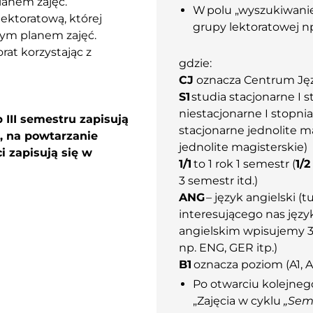
lanem zajęć.
W polu „wyszukiwani
ektoratową, której
grupy lektoratowej np
cym planem zajęć.
rat korzystając z
gdzie:
CJ
oznacza Centrum Ję
S1
studia stacjonarne I s
niestacjonarne I stopnia
 III
semestru
zapisują
stacjonarne jednolite m
, na powtarzanie
jednolite magisterskie)
i zapisują się w
1/1
to 1 rok 1 semestr (
1/2
3 semestr itd.)
ANG
– język angielski (
interesującego nas jęz
angielskim wpisujemy 3 
np. ENG, GER itp.)
B1
oznacza poziom (A1, A2
Po otwarciu kolejneg
„Zajęcia w cyklu
„Sem