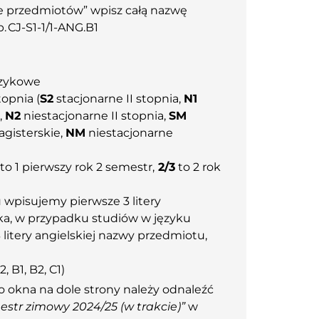
e przedmiotów” wpisz całą nazwę
. CJ-S1-1/1-ANG.B1
zykowe
topnia (
S2
stacjonarne II stopnia,
N1
,
N2
niestacjonarne II stopnia,
SM
agisterskie,
NM
niestacjonarne
to 1 pierwszy rok 2 semestr,
2/3
to 2 rok
tu wpisujemy pierwsze 3 litery
yka, w przypadku studiów w języku
litery angielskiej nazwy przedmiotu,
, B1, B2, C1)
o okna na dole strony należy odnaleźć
estr zimowy 2024/25 (w trakcie)”
w