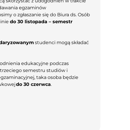
cą skorzystać z udogodnień w trakcie
e zdawania egzaminów
my o zgłaszanie się do Biura ds. Osób
inie
do 30 listopada – semestr
andaryzowanym
studenci mogą składać
godnienia edukacyjne podczas
rzeciego semestru studiów i
 egzaminacyjnej, taka osoba będzie
awkowej
do 30 czerwca
.