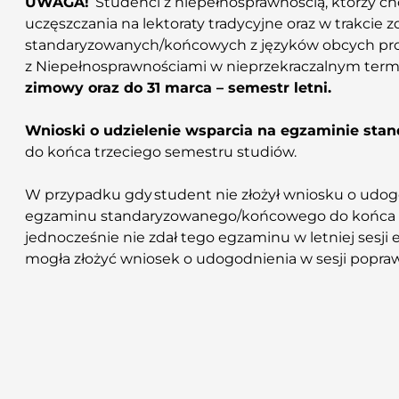
UWAGA!
Studenci z niepełnosprawnością, którzy ch
uczęszczania na lektoraty tradycyjne oraz w trakci
standaryzowanych/końcowych z języków obcych prosi
z Niepełnosprawnościami w nieprzekraczalnym term
zimowy oraz do 31 marca – semestr letni.
Wnioski o udzielenie wsparcia na egzaminie st
do końca trzeciego semestru studiów.
W przypadku gdy student nie złożył wniosku o udo
egzaminu standaryzowanego/końcowego do końca t
jednocześnie nie zdał tego egzaminu w letniej sesji
mogła złożyć wniosek o udogodnienia w sesji popr