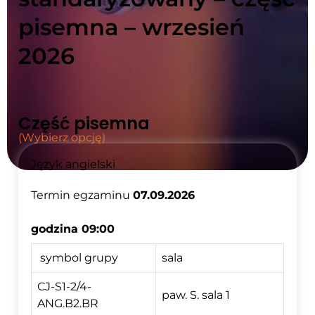
pisemna – wrzesień
2026
Część pisemna
(Wybierz opcję)
Język angielski
Termin egzaminu
07.09.2026
godzina 09:00
symbol grupy
sala
CJ-S1-2/4-
paw. S. sala 1
ANG.B2.BR